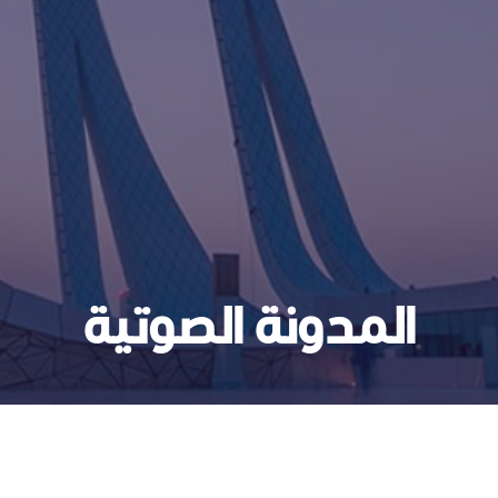
I
G
A
T
I
O
المدونة الصوتية
N