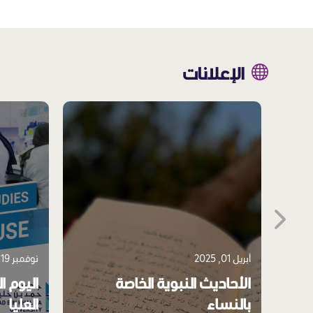
الإعلانات
أبريل 01, 2025
نوفمبر 19, 2025
ي:
الأحاديث النبوية الخاصة
اليوم ا
صرة
بالنساء
العليا