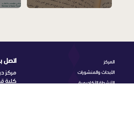
F
اتصل بن
المركز
مركز در
الأبحاث والمنشورات
O
كلية قط
الأنشطة الأكاديمية
O
ص.ب: ٣٤١١٠، الدوحة – قطر
البرامج الأكاديمية
هاتف:
T
التواصل والإعلام
بريد 
E
R