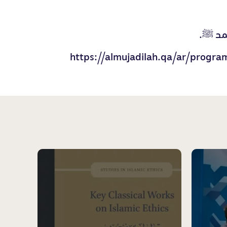
حمد ﷺ.