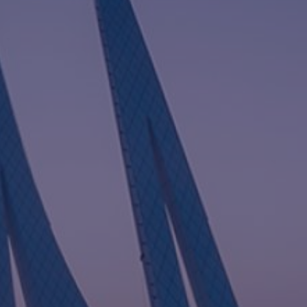
I
G
A
T
I
O
N