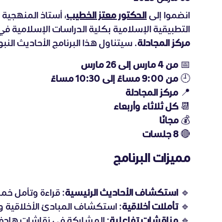
انضموا إلى
الدكتور معتز الخطيب
، أستاذ المنهجية
التطبيقية الإسلامية بكلية الدراسات الإسلامية
مركز المجادلة
. سيتناول هذا البرنامج الأحاديث النب
📅
من 4 مارس إلى 26 مارس
🕘
من 9:00 مساءً إلى 10:30 مساءً
📍
مركز المجادلة
📆
كل ثلاثاء وأربعاء
💰
مجانًا
🔴
8 جلسات
مميزات البرنامج
🔹
استكشاف الأحاديث الرئيسية
: قراءة وتأمل خ
🔹
تأملات أخلاقية
: استكشاف المبادئ الأخلاقية و
🔹
مناقشات تفاعلية
: المشاركة في نقاشات هادفة