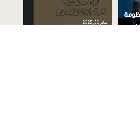
نظومة
يناير 30, 2025
مارس 03, 2025
ي
اد
اصدار جديد: قراءات في عيون
استكش
التراث الأخلاقي الإسلامي
في كت
ع المركز