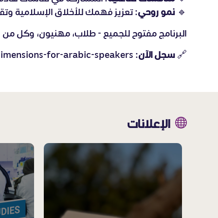
🔹
نمو روحي
: تعزيز فهمك للأخلاق الإسلامية وتقو
البرنامج مفتوح للجميع - طلاب، مهنيون، وكل من
🔗
سجل الآن
: https://almujadilah.qa/ar/program/fourty-hadith-al-nawawi-exploring-the-ethical-dimensions-for-arabic-speakers
الإعلانات