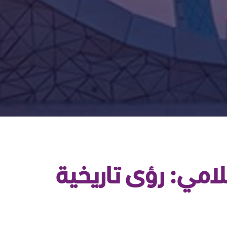
لامي: رؤى تاريخية