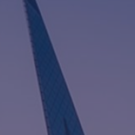
I
G
A
T
I
O
N