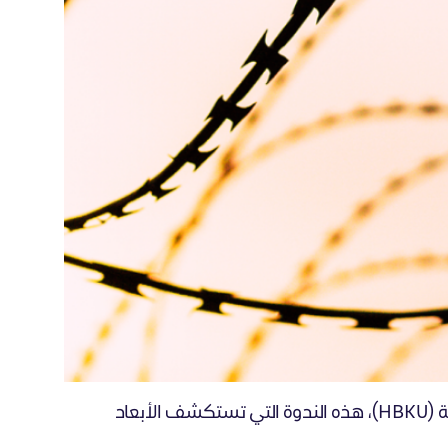
ينظّم مركز التشريع الإسلامي والأخلاق (CILE)، بالتعاون مع كلية الدراسات الإسلامية (CIS) في جامعة حمد بن خليفة (HBKU)، هذه الندوة التي تستكشف الأبعاد